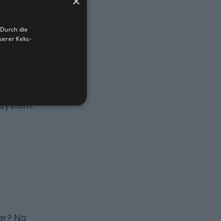
×
 Durch die
aufen
erer Keks-
en mit
en
elativ
irne sind
nsystem.
er? Na