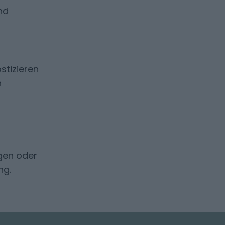
nd
stizieren
n
agen oder
ng.