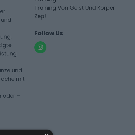
Training Von Geist Und Körper
er
Zep!
t und
Follow Us
tung.
tigte
istung
hanze und
räche mit
n oder –