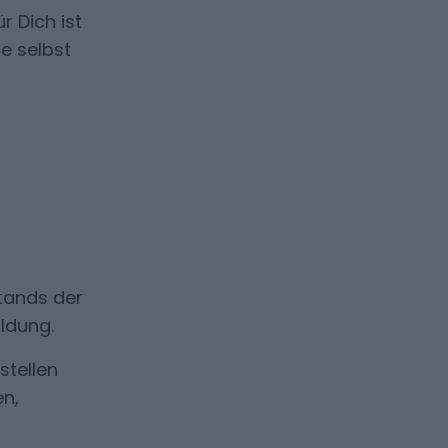
r Dich ist
e selbst
Stands der
ldung.
stellen
n,