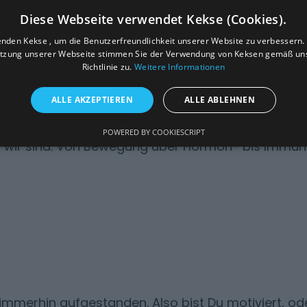
Diese Webseite verwendet Kekse (Cookies).
nden Kekse , um die Benutzerfreundlichkeit unserer Website zu verbessern.
erst zuverlässig und disziplinübergreifend. Einen H
tzung unserer Webseite stimmen Sie der Verwendung von Keksen gemäß uns
Richtlinie zu.
Weitere Informationen
ainiert. Nach den selben Prinzipien später Mensch
Menschen mit orthopädischen oder neurologisch
ALLE AKZEPTIEREN
ALLE ABLEHNEN
 oder Long Covid leiden - wobei mir die Diagnose r
ösung eines Problems ist bei jedem anders. Denn Geh
POWERED BY COOKIESCRIPT
s wir sind. Von Bewegung über Hormon- bis Immu
e immerhin aufgestanden. Also bist Du motiviert, od