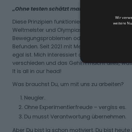
„Ohne testen schätzt man nur.“
Wir verwe
Diese Prinzipien funktionieren – und zwar äuß
weitere Nu
Weltmeister und Olympiasieger habe ich so tr
Bewegungsproblemen oder Schmerzen. Oder 
Befunden. Seit 2021 mit Menschen, die an Post
egal ist. Mich interessiert der Mensch. Die L
verschieden und das Gehirn macht alles, wa
It is all in our head!
Was brauchst Du, um mit uns zu arbeiten?
Neugier.
Ohne Experimentierfreude – vergiss es.
Du musst Verantwortung übernehmen.
Aber Du bist ja schon motiviert. Du bist heut